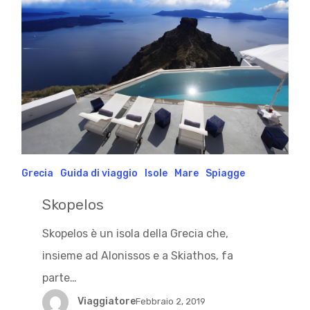
Grecia
Guida di viaggio
Isole
Mare
Spiagge
Skopelos
Skopelos è un isola della Grecia che,
insieme ad Alonissos e a Skiathos, fa
parte…
Viaggiatore
Febbraio 2, 2019