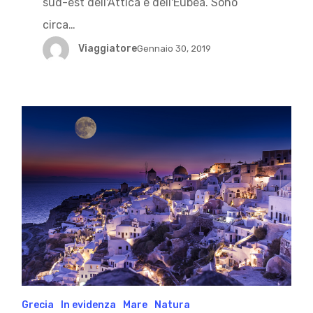
sud-est dell'Attica e dell'Eubea. Sono
circa…
Viaggiatore
Gennaio 30, 2019
Grecia
In evidenza
Mare
Natura