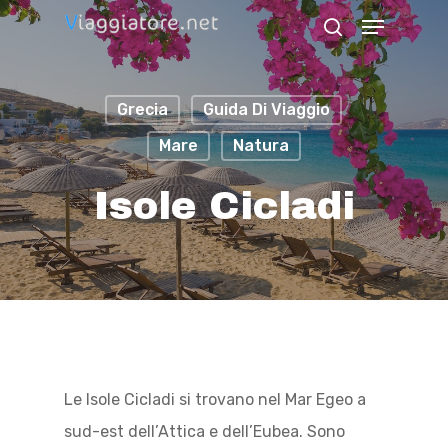
Skip
Menu
search
to
Close
main
Menu
Grecia
Guida Di Viaggio
content
Mare
Natura
Isole Cicladi
Le Isole Cicladi si trovano nel Mar Egeo a
sud-est dell’Attica e dell’Eubea. Sono