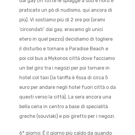
dai gay (in tutte le spiagge a sud e nord è
praticato un pò di nudismo, qui ancora di
più). Vi sostiamo più di 2 ore poi (orami
‘circondati’ dai gay, eravamo gli unici
etero in quel pezzo) decidiamo di togliere
il disturbo e tornare a Paradise Beach e
poi col bus a Mykonos città dove facciamo
un bel giro tra i negozi per poi tornare in
hotel col taxi (la tariffa è fissa di circa 5
euro per andare negli hotel fuori città o da
questi verso la città). La sera ancora una
bella cena in centro a base di specialità
greche (souvlaki) e poi giretto per i negozi.
6° giorno: É il giorno più caldo da quando