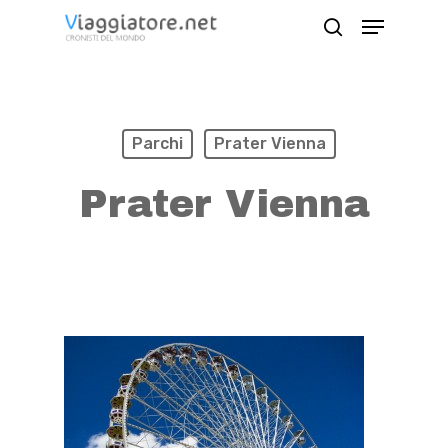
Skip
Menu
search
to
Close
main
Menu
content
Parchi
Prater Vienna
Prater Vienna