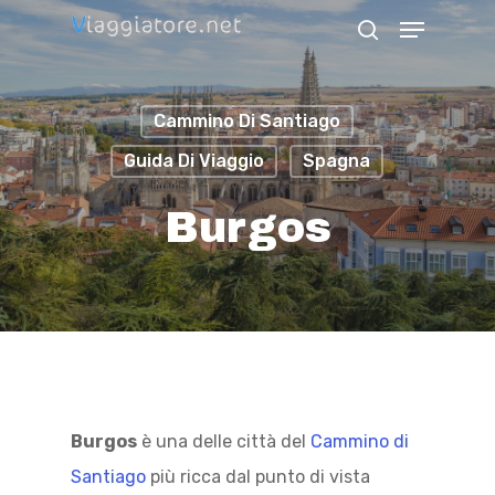
Skip
Menu
search
to
Close
main
Menu
Cammino Di Santiago
content
Guida Di Viaggio
Spagna
Burgos
Burgos
è una delle città del
Cammino di
Santiago
più ricca dal punto di vista