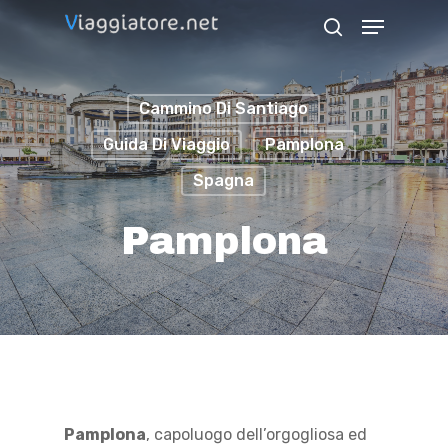
Skip
Menu
search
to
Close
main
Menu
Cammino Di Santiago
content
Guida Di Viaggio
Pamplona
Spagna
Pamplona
Pamplona
, capoluogo dell’orgogliosa ed