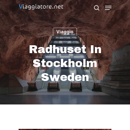
Skip
Menu
search
to
Close
main
Menu
Viaggio
content
Radhuset In
Stockholm
Sweden