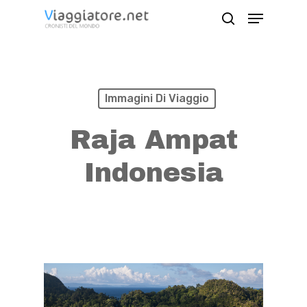
Skip
Menu
search
to
Close
main
Menu
content
Immagini Di Viaggio
Raja Ampat
Indonesia