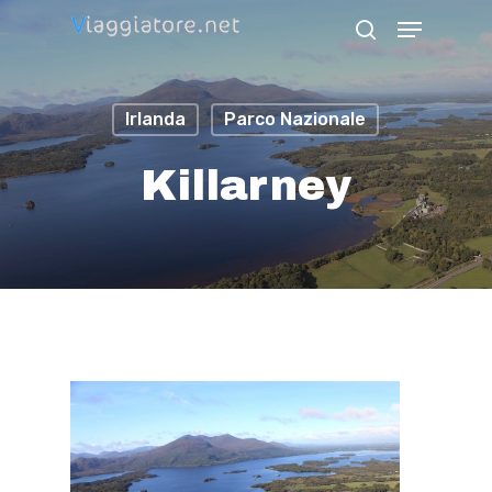
Skip
Menu
search
to
Close
main
Menu
Irlanda
Parco Nazionale
content
Killarney