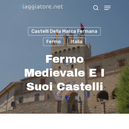
Skip
Menu
search
to
Close
main
Menu
Castelli Della Marca Fermana
content
Fermo
Italia
Fermo
Medievale E I
Suoi Castelli