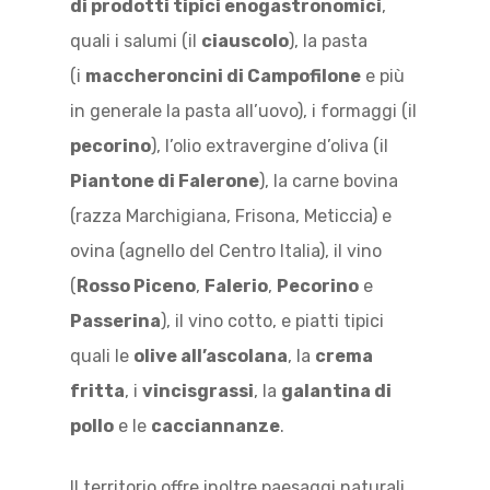
di prodotti tipici enogastronomici
,
quali i salumi (il
ciauscolo
), la pasta
(i
maccheroncini di Campofilone
e più
in generale la pasta all’uovo), i formaggi (il
pecorino
), l’olio extravergine d’oliva (il
Piantone di Falerone
), la carne bovina
(razza Marchigiana, Frisona, Meticcia) e
ovina (agnello del Centro Italia), il vino
(
Rosso Piceno
,
Falerio
,
Pecorino
e
Passerina
), il vino cotto, e piatti tipici
quali le
olive all’ascolana
, la
crema
fritta
, i
vincisgrassi
, la
galantina di
pollo
e le
cacciannanze
.
Il territorio offre inoltre paesaggi naturali