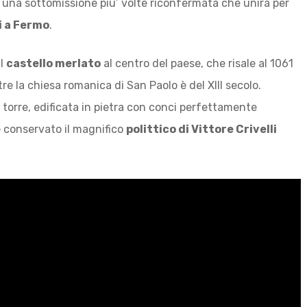
, una sottomissione piu’ volte riconfermata che unirà per
i a Fermo
.
il
castello merlato
al centro del paese, che risale al 1061
e la chiesa romanica di San Paolo è del XIII secolo.
a torre, edificata in pietra con conci perfettamente
è conservato il magnifico
polittico di Vittore Crivelli