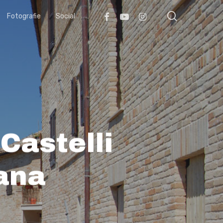
search
Facebook
Youtube
Instagram
Fotografie
Social
Castelli
ana