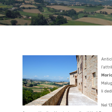
Hit enter to search or ESC to close
Antic
l’att
Mori
Malug
li ded
Nel 1