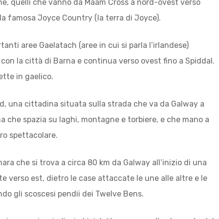
ne, quelli che vanno da Maam Cross a nord-ovest verso
la famosa Joyce Country (la terra di Joyce).
nti aree Gaelatach (aree in cui si parla l’irlandese)
on la città di Barna e continua verso ovest fino a Spiddal.
tte in gaelico.
, una cittadina situata sulla strada che va da Galway a
ma che spazia su laghi, montagne e torbiere, e che mano a
ro spettacolare.
ra che si trova a circa 80 km da Galway all’inizio di una
 verso est, dietro le case attaccate le une alle altre e le
ndo gli scoscesi pendii dei Twelve Bens.