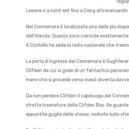
regio
Leeane o a nord-est fino a Cong attraversando 
Nel Connemara è localizzata una delle più importa
dell’Irlanda. Questa zona coincide esattamente c
A Costello ha sede la radio nazionale che trasme
La porta d’ingresso del Connemara è Oughterard
Clifden da cui si gode di un fantastico panora
mano che si procede verso ovest diventa davve
Da non perdere Clifden il capoluogo del Connema
stretta insenatura della Clifden Bay. Se guardate
appuntite guglie delle chiese, vedrete sullo sfo