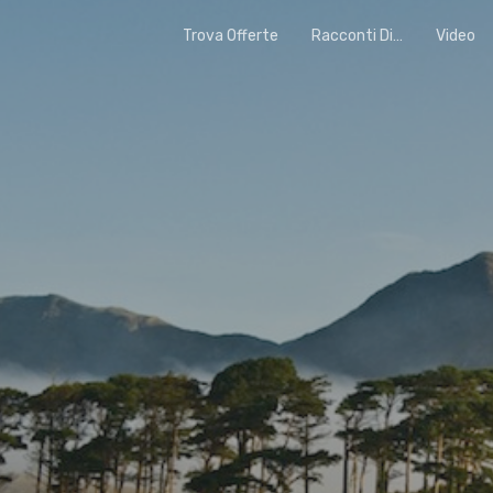
Trova Offerte
Racconti Di…
Video