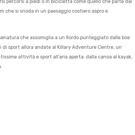
si percorsi a piedi o in bicicletta come quello che parte dal
 km che si snoda in un paesaggio costiero aspro e
nsenatura che assomiglia a un fiordo punteggiato dalle boe
i di sport allora andate al Killary Adventure Centre, un
sime attività e sport all’aria aperta: dalla canoa al kayak,
o.