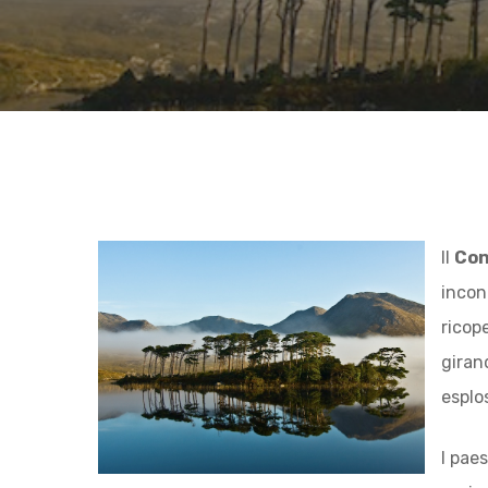
Il
Co
incon
Hit enter to search or ESC to close
ricope
giran
esplo
I paes