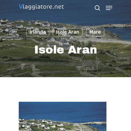
Skip
Menu
search
to
Close
main
Menu
Irlanda
Isole Aran
Mare
content
Isole Aran