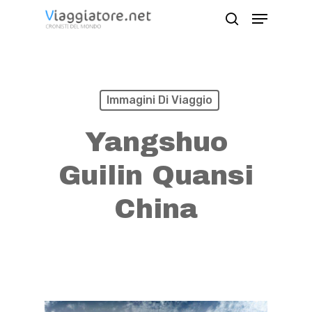
Skip
Menu
search
to
Close
main
Menu
content
Immagini Di Viaggio
Yangshuo
Guilin Quansi
China