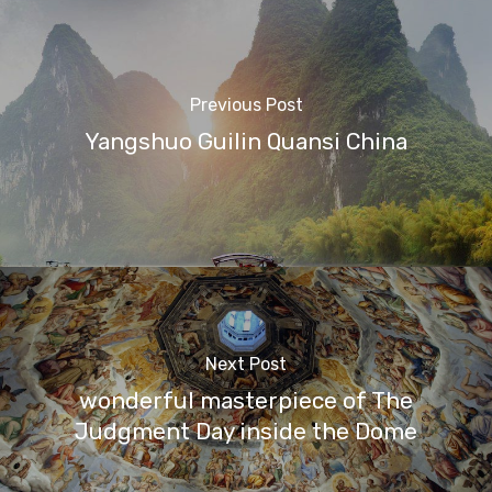
Previous Post
Yangshuo Guilin Quansi China
Next Post
wonderful masterpiece of The
Judgment Day inside the Dome