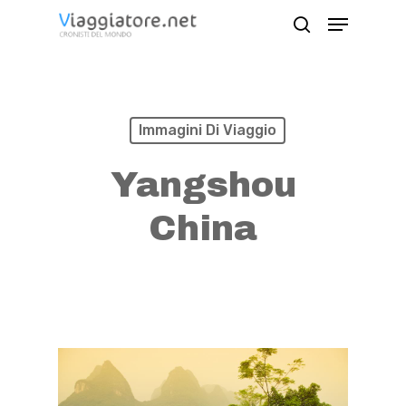
Skip
Menu
search
to
Close
main
Menu
content
Immagini Di Viaggio
Yangshou
China