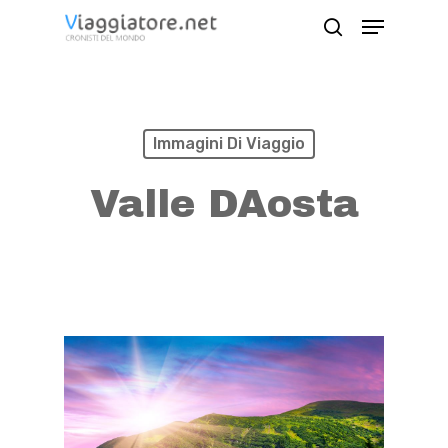
Skip
Menu
search
to
Close
main
Menu
content
Immagini Di Viaggio
Valle DAosta