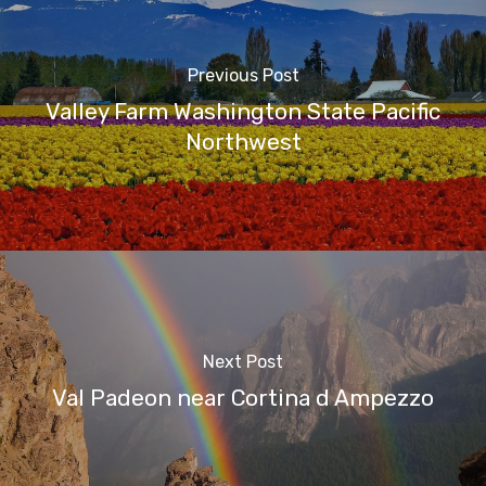
Previous Post
Valley Farm Washington State Pacific
Northwest
Next Post
Val Padeon near Cortina d Ampezzo