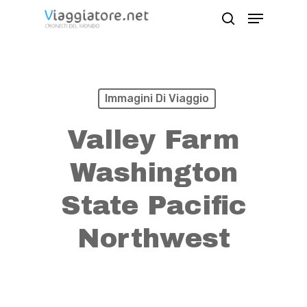
Skip
Menu
search
to
Close
main
Menu
content
Immagini Di Viaggio
Valley Farm
Washington
State Pacific
Northwest