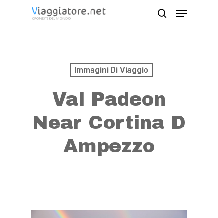
Skip
Menu
search
to
Close
main
Menu
content
Immagini Di Viaggio
Val Padeon
Near Cortina D
Ampezzo