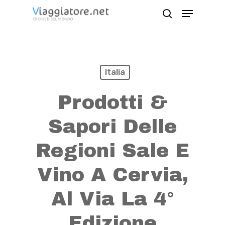
Skip
Menu
search
to
Close
main
Menu
content
Italia
Prodotti &
Sapori Delle
Regioni Sale E
Vino A Cervia,
Al Via La 4°
Edizione