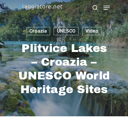
Skip
Menu
search
to
Close
main
Menu
Croazia
UNESCO
Video
content
Plitvice Lakes
– Croazia –
UNESCO World
Heritage Sites