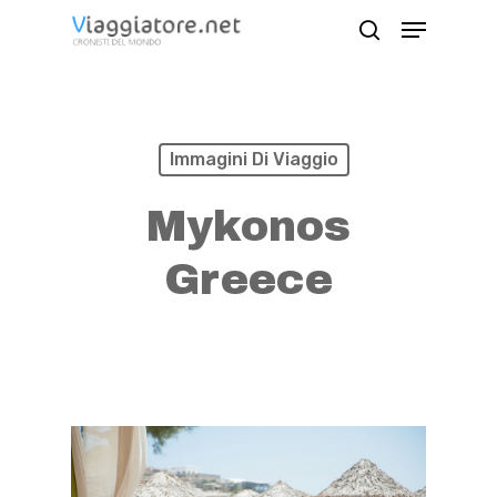
Skip
Menu
search
to
Close
main
Menu
content
Immagini Di Viaggio
Mykonos
Greece