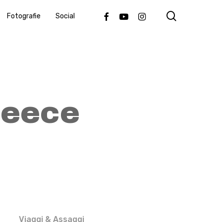
search
Facebook
Youtube
Instagram
Fotografie
Social
reece
Viaggi & Assaggi