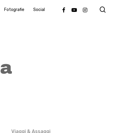
search
Facebook
Youtube
Instagram
Fotografie
Social
ia
Viaggi & Assaggi