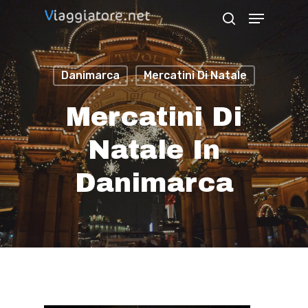
Skip
Menu
search
to
Close
main
Menu
Danimarca
Mercatini Di Natale
content
Mercatini Di
Natale In
Danimarca