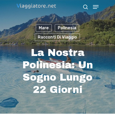
Skip
Menu
search
to
Close
main
Menu
Mare
Polinesia
content
Racconti Di Viaggio
La Nostra
Polinesia: Un
Sogno Lungo
22 Giorni