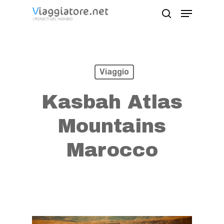
Skip
Menu
search
to
Close
main
Menu
content
Viaggio
Kasbah Atlas
Mountains
Marocco