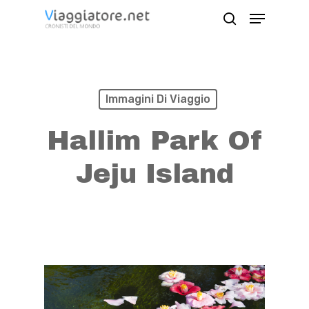
Skip
Menu
search
to
Close
main
Menu
content
Immagini Di Viaggio
Hallim Park Of
Jeju Island