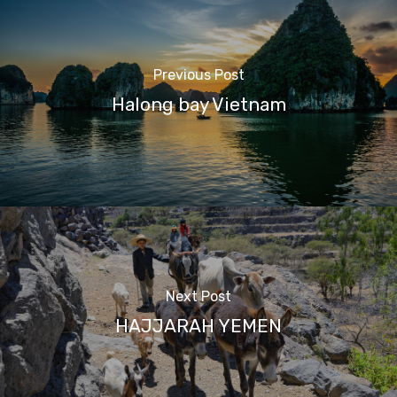
Previous Post
Halong bay Vietnam
Next Post
HAJJARAH YEMEN