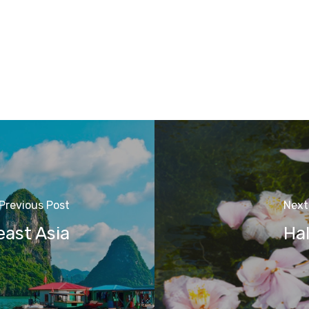
Previous Post
Next
ast Asia
Hal