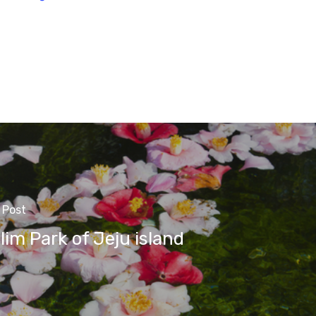
 Post
lim Park of Jeju island