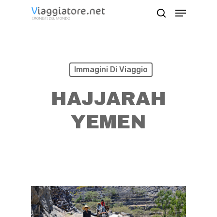
Skip
Menu
search
to
Close
main
Menu
content
Immagini Di Viaggio
HAJJARAH
YEMEN