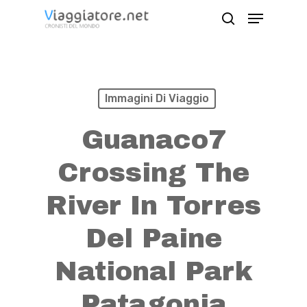
Skip
Menu
search
to
Close
main
Menu
content
Immagini Di Viaggio
Guanaco7
Crossing The
River In Torres
Del Paine
National Park
Patagonia