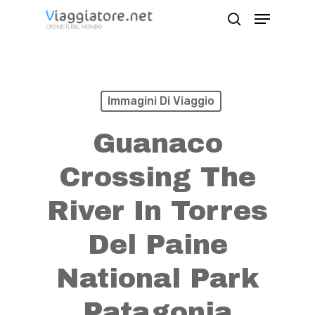
Skip
Menu
search
to
Close
main
Menu
content
Immagini Di Viaggio
Guanaco
Crossing The
River In Torres
Del Paine
National Park
Patagonia