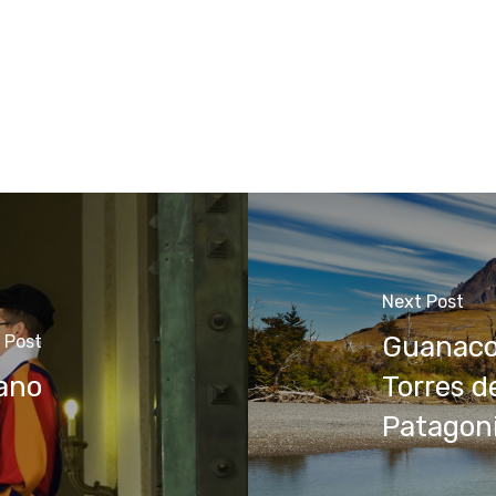
Next Post
Guanaco7
 Post
cano
Torres d
Patagoni