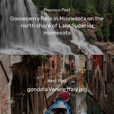
Previous Post
Gooseberry Falls in Minnesota on the
north shore of Lake Superior
minnesota
Next Post
gondola Venice Italy jpg