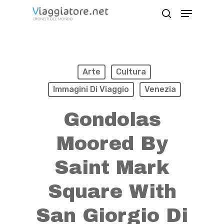
Skip
Menu
search
to
Close
main
Menu
content
Arte
Cultura
Immagini Di Viaggio
Venezia
Gondolas
Moored By
Saint Mark
Square With
San Giorgio Di