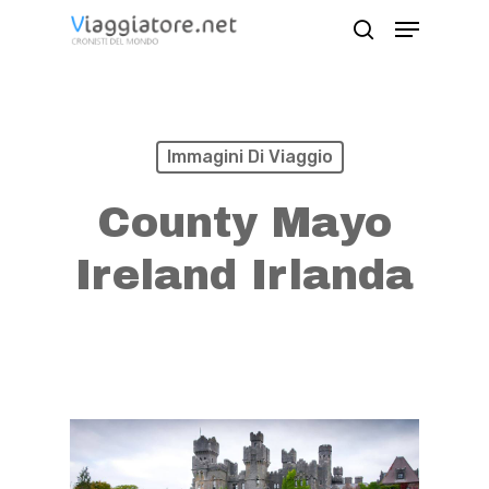
Skip
Menu
search
to
Close
main
Menu
content
Immagini Di Viaggio
County Mayo
Ireland Irlanda