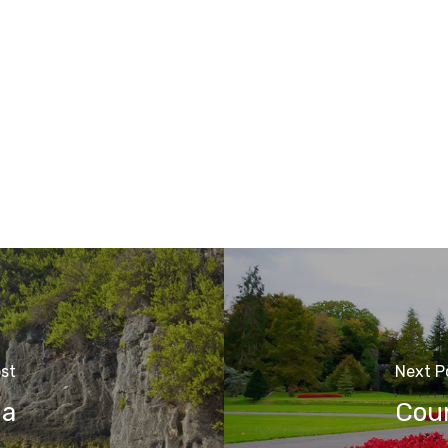
ost
Next P
da
Coun