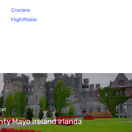
Crociere
FlightRadar
ost
ty Mayo Ireland irlanda