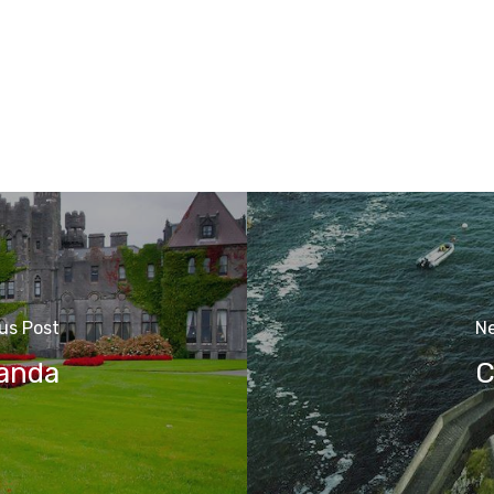
us Post
Ne
landa
C