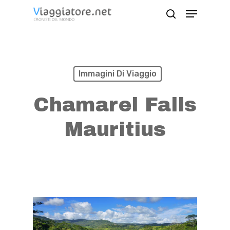
Skip
Menu
search
to
Close
main
Menu
content
Immagini Di Viaggio
Chamarel Falls
Mauritius