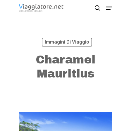
Skip
Menu
search
to
Close
main
Menu
content
Immagini Di Viaggio
Charamel
Mauritius