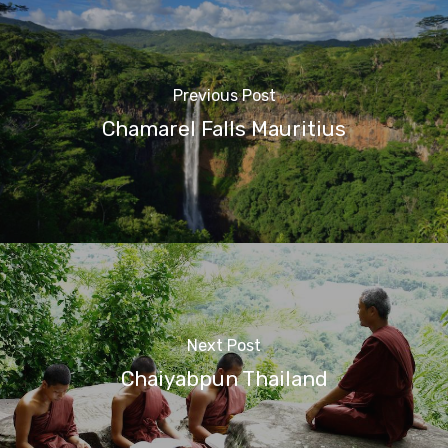
Previous Post
Chamarel Falls Mauritius
Next Post
Chaiyabpun Thailand