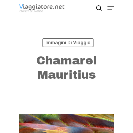
Skip
Menu
search
to
Close
main
Menu
content
Immagini Di Viaggio
Chamarel
Mauritius