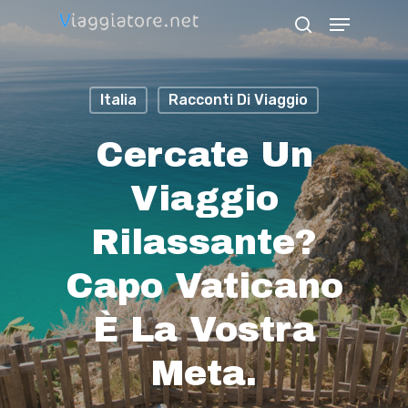
Skip
Menu
search
to
Close
main
Menu
Italia
Racconti Di Viaggio
content
Cercate Un
Viaggio
Rilassante?
Capo Vaticano
È La Vostra
Meta.