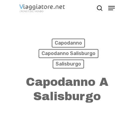
Skip
Menu
search
to
Close
main
Menu
content
Capodanno
Capodanno Salisburgo
Salisburgo
Capodanno A
Salisburgo