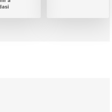
mir a
dasi