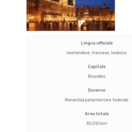
Lingua ufficiale
neerlandese, francese, tedesco
Capitale
Bruxelles
Governo
Monarchia parlamentare federale
Area totale
Hit enter to search or ESC to close
30.510 km²