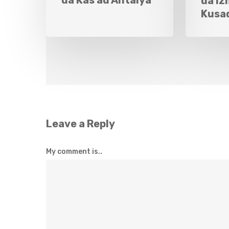
da Iz
Kusa
Leave a Reply
My comment is..