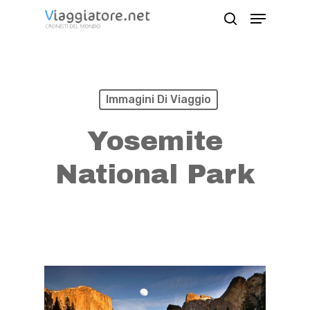
Skip
Menu
search
to
Close
main
Menu
content
Immagini Di Viaggio
Yosemite
National Park