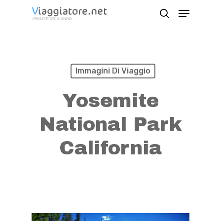
Skip
Menu
search
to
Close
main
Menu
content
Immagini Di Viaggio
Yosemite
National Park
California