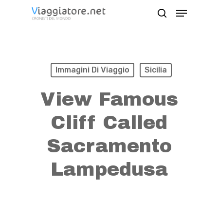
Skip
Menu
search
to
Close
main
Menu
content
Immagini Di Viaggio
Sicilia
View Famous
Cliff Called
Sacramento
Lampedusa