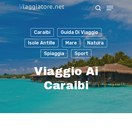
Skip
Menu
search
to
Close
main
Menu
Caraibi
Guida Di Viaggio
content
Isole Antille
Mare
Natura
Spiaggia
Sport
Viaggio Ai
Caraibi