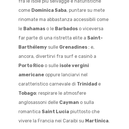
fra le isole più selvagge e naturistiche
come
Dominica Saba
, puntare su mete
rinomate ma abbastanza accessibili come
le
Bahamas
o le
Barbados
o viceversa
far parte di una ristretta elite a
Saint-
Barthélemy
sulle
Grenadines
; e,
ancora, divertirvi fra surf e casinò a
Porto Rico
o sulle
isole vergini
americane
oppure lanciarvi nel
caratteristico carnevale di
Trinidad
e
Tobago
; respirare le atmosfere
anglosassoni delle
Cayman
o sulla
romantica
Saint Lucia
piuttosto che
vivere la Francia nei Caraibi su
Martinica
.