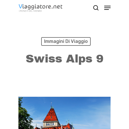
Skip
Menu
search
to
Close
main
Menu
content
Immagini Di Viaggio
Swiss Alps 9