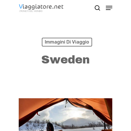
Skip
Menu
search
to
Close
main
Menu
content
Immagini Di Viaggio
Sweden