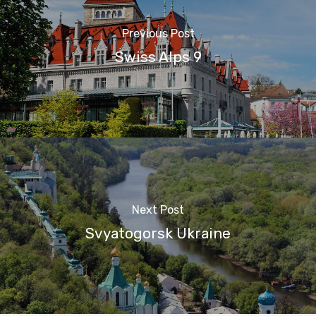
Previous Post
Swiss Alps 9
Next Post
Svyatogorsk Ukraine