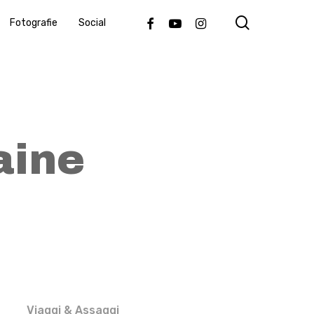
search
Facebook
Youtube
Instagram
Fotografie
Social
aine
Viaggi & Assaggi