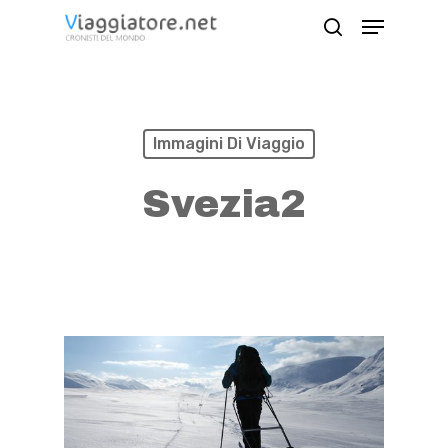
Skip
Menu
search
to
Close
main
Menu
content
Immagini Di Viaggio
Svezia2