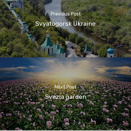
Previous Post
Svyatogorsk Ukraine
Next Post
Svezia garden